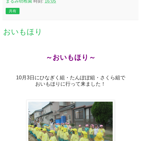
まるみ幼稚園
時刻:
16:05
共有
おいもほり
～おいもほり～
10月3日にひなぎく組・たんぽぽ組・さくら組で
おいもほりに行って来ました！